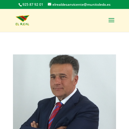
925 87 92 01
elrealdesanvicente@munitoledo.es