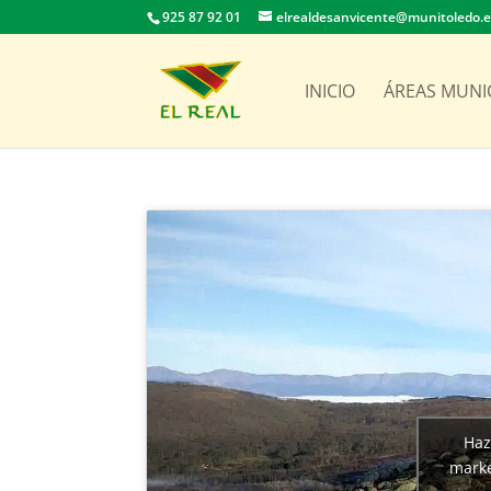
925 87 92 01
elrealdesanvicente@munitoledo.
INICIO
ÁREAS MUNI
Haz
marke