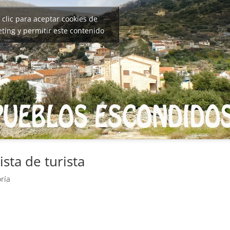
 clic para aceptar cookies de
ting y permitir este contenido
ista de turista
oría