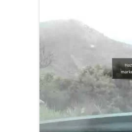
Haz
marke