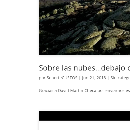
Sobre las nubes…debajo de
por
SoporteCUSTOS
|
Jun 21, 2018
|
Sin categ
Gracias a David Martín Checa por enviarnos es 