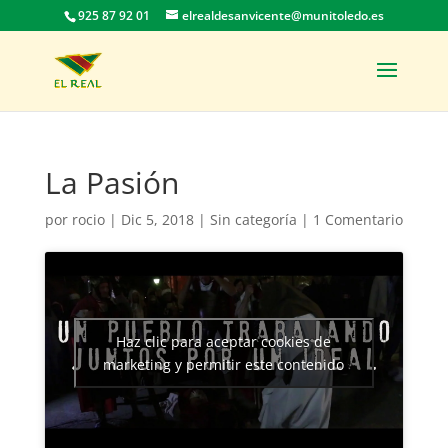
925 87 92 01
elrealdesanvicente@munitoledo.es
La Pasión
por
rocio
|
Dic 5, 2018
|
Sin categoría
|
1 Comentario
Haz clic para aceptar cookies de
marketing y permitir este contenido