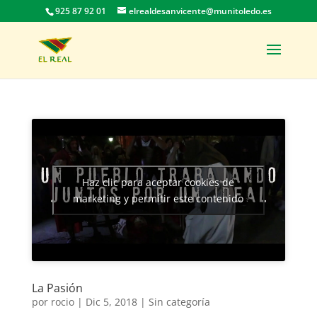
925 87 92 01
elrealdesanvicente@munitoledo.es
Haz clic para aceptar cookies de
marketing y permitir este contenido
La Pasión
por
rocio
|
Dic 5, 2018
|
Sin categoría