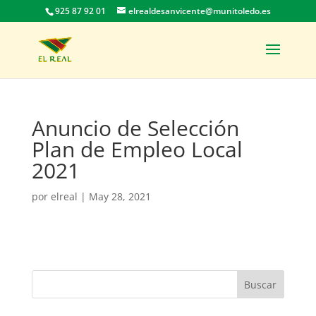
925 87 92 01
elrealdesanvicente@munitoledo.es
Anuncio de Selección
Plan de Empleo Local
2021
por
elreal
|
May 28, 2021