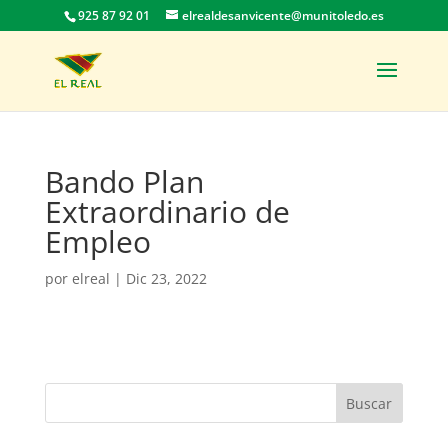
925 87 92 01
elrealdesanvicente@munitoledo.es
Bando Plan
Extraordinario de
Empleo
por
elreal
|
Dic 23, 2022