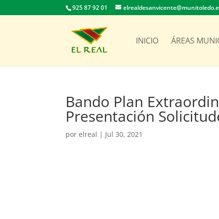
925 87 92 01
elrealdesanvicente@munitoledo.
INICIO
ÁREAS MUNI
Bando Plan Extraordin
Presentación Solicitud
por
elreal
|
Jul 30, 2021