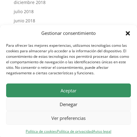
diciembre 2018
julio 2018
junio 2018
julio 2015
Gestionar consentimiento
Para ofrecer las mejores experiencias, utilizamos tecnologías como las
cookies para almacenar y/o acceder a la información del dispositivo. El
consentimiento de estas tecnologías nos permitirá procesar datos como
el comportamiento de navegación o las identificaciones únicas en este
Síguenos en Facebook
sitio. No consentir o retirar el consentimiento, puede afectar
negativamente a ciertas características y funciones.
Aceptar
Denegar
Ver preferencias
© 2026 Ayuntamiento de El Real de San Vicente |
Política de privacidad
-
Aviso Legal
Política de cookies
Política de privacidad
Aviso legal